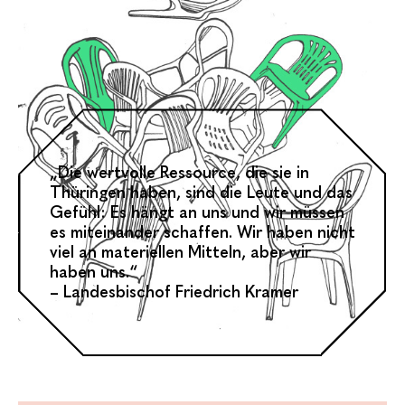
„Die wertvolle Ressource, die sie in
Thüringen haben, sind die Leute und das
Gefühl: Es hängt an uns und wir müssen
es miteinander schaffen. Wir haben nicht
viel an materiellen Mitteln, aber wir
haben uns.“
– Landesbischof Friedrich Kramer